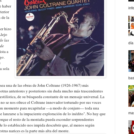
s
e haber
inf
terior
 de la
ler hizo
Alejo
de las
día
 de
ista a
igo
.
e
sa sola
bas
sea una de las obras de John Coltrane (1926-1967) más
 otras anteriores y posteriores sin duda mucho más trascendentes
estilística, de su búsqueda constante de un mensaje universal. La
 no se nos ofrece el Coltrane innovador torturado por sus voces
ene un momento para recapitular —a modo de conjuro— toda una
de lanzarse a la impaciente exploración de lo inédito". No hay que
mas
porque el resto de la montaña pueda esconder sorprendentes
 de lo establecido nos impida descubrir que, al menos según
stras narices es la parte más alta del monte.