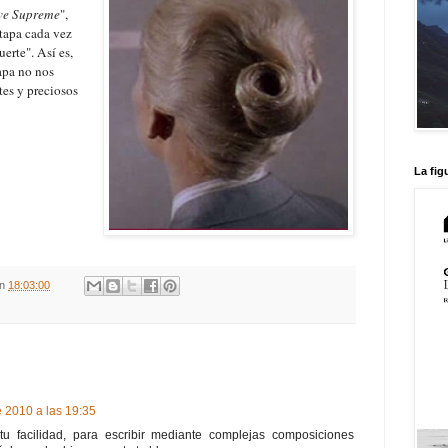
ve Supreme
",
tapa cada vez
erte". Así es,
apa no nos
tes y preciosos
La fig
en
18:03:00
e 2010 a las 19:35
 facilidad, para escribir mediante complejas composiciones