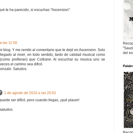
é te ha parecido, si escuchas "Ascension".
a las 11:56
Recop
"Sauda
 mi blog. Y me remito al comentario que te dejé en Ascension. Solo
del es
legado al nivel, en todo sentido, tanto de calidad musical como
(como prefieran) que Coltrane. Al escuchar su musica uno se
veces el camino sea dificil.
Palabr
onzalo. Saludos.
1 de agosto de 2010 a las 20:02
uede ser difícil, pero cuando llegas, ¡qué placer!
 saludos.
Recop