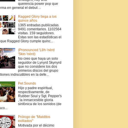
querencia power pop que
orma en general el debut ...
Ragged Glory llega a los
quince años
1365 entradas publicadas.
9491 comentarios. 1102564
visitas. 159 seguidores.
Estas son las estadísticas el
 que Ragged Glory cumple quinc...
(Pronounced 'Lĕh-'nérd
'Skin-'nérd)
No creo que haya un solo
seguidor de Lynyrd Skynyrd
que no considere los dos
primeros discos del grupo
tiones indiscutibles en la defe...
Pet Sounds
Hijo y padre espiritual,
respectivamente, de
Rubber Soul y Sgt. Pepper's
, la inmarcesible gloria
sinfónica de los sonidos (de
co...
Prólogo de "Malditos
exiliados"
Motivada por el décimo