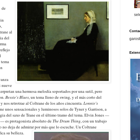
1 de
sel
vin
o,
trane al
Conta
ia del
garos
irma
reflejo
Extens
l
l tema
un
vanza
si nueve
nterpretan una hermosa melodía soportados por una sutil, pero
son.
Bessie's Blues
, un tema lleno de swing, y el más corto del
y nos retrotrae al Coltrane de los años cincuenta.
Lonnie's
ene unos sensacionales y luminosos solos de Tyner y Garrison, a
lgia del saxo de Trane en el último tramo del tema. Elvin Jones —
lo— es protagonista absoluto de
The Drum Thing
, con un trabajo
o no deja de admirar por más que lo escuche. Un Coltrane
ica su belleza.