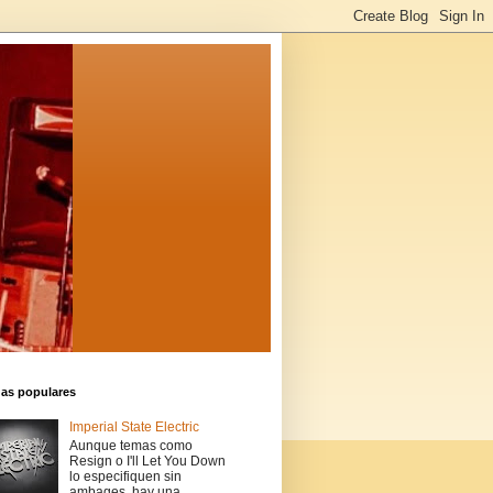
das populares
Imperial State Electric
Aunque temas como
Resign o I'll Let You Down
lo especifiquen sin
ambages, hay una