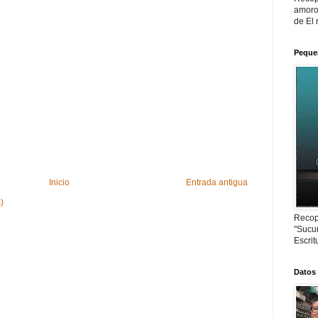
amoro
de El 
Peque
Inicio
Entrada antigua
)
Recop
"Sucur
Escrit
Datos