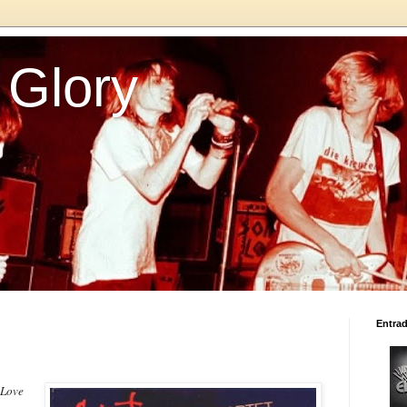
Glory
Entra
 Love