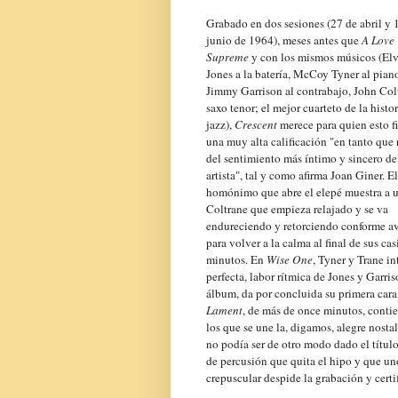
Grabado en dos sesiones (27 de abril y 
junio de 1964), meses antes que
A Love
Supreme
y con los mismos músicos (El
Jones a la batería, McCoy Tyner al pian
Jimmy Garrison al contrabajo, John Col
saxo tenor; el mejor cuarteto de la histor
jazz),
Crescent
merece para quien esto f
una muy alta calificación "en tanto que 
del sentimiento más íntimo y sincero de
artista", tal y como afirma Joan Giner. E
homónimo que abre el elepé muestra a 
Coltrane que empieza relajado y se va
endureciendo y retorciendo conforme a
para volver a la calma al final de sus ca
minutos. En
Wise One
, Tyner y Trane i
perfecta, labor rítmica de Jones y Garri
álbum, da por concluida su primera cara 
Lament
, de más de once minutos, conti
los que se une la, digamos, alegre nosta
no podía ser de otro modo dado el títu
de percusión que quita el hipo y que un
crepuscular despide la grabación y certif