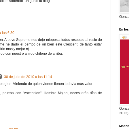
ol es soberbio..un gusto tu blog..
Gonzal
En los
a las 6:30
ion: A Love Supreme nos dejo miopes a todos respecto al resto de
me he dado el tiempo de oir bien este Crescent, de tanto estar
rlo mas y mejor =)
do con nuestro amigo chileno de arriba.
30 de julio de 2010 a las 11:14
 elogios. Viniendo de quien vienen tienen todavía más valor.
, prueba con "Ascension", Hombre Mojon, necesitarás días de
.
Gonzal
2012)
Madrid