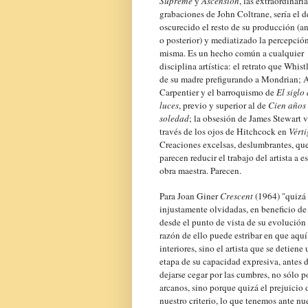
Supreme
y
Ascension
, las extraordinaria
grabaciones de John Coltrane, sería el d
oscurecido el resto de su producción (an
o posterior) y mediatizado la percepción
misma. Es un hecho común a cualquier
disciplina artística: el retrato que Whist
de su madre prefigurando a Mondrian; 
Carpentier y el barroquismo de
El siglo 
luces
, previo y superior al de
Cien años
soledad
; la obsesión de James Stewart v
través de los ojos de Hitchcock en
Vért
Creaciones excelsas, deslumbrantes, qu
parecen reducir el trabajo del artista a e
obra maestra. Parecen.
Para Joan Giner
Crescent
(1964) "quizá 
injustamente olvidadas, en beneficio de
desde el punto de vista de su evolución 
razón de ello puede estribar en que aquí
interiores, sino el artista que se deti
etapa de su capacidad expresiva, antes 
dejarse cegar por las cumbres, no sólo 
arcanos, sino porque quizá el prejuicio
nuestro criterio, lo que tenemos ante nue